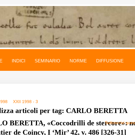
E
INDICI
SEMINARIO
NORME
DIFFUSIONE
1998
XXII 1998 - 3
lizza articoli per tag: CARLO BERETTA
 BERETTA, «Coccodrilli de stercore»: n
Sottoscrivi que
ier de Coincy, I ‘Mir’ 42, v. 486 [326-31]