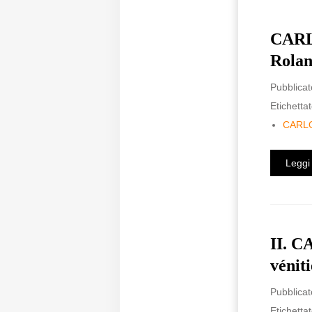
CARLO
Rolan
Pubblicat
Etichettat
CARL
Leggi 
II. C
vénit
Pubblicat
Etichettat