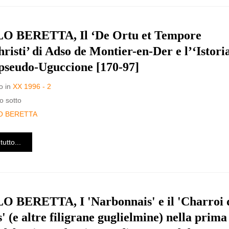
O BERETTA, Il ‘De Ortu et Tempore
risti’ di Adso de Montier-en-Der e l’‘Istori
 pseudo-Uguccione [170-97]
o in
XX 1996 - 2
o sotto
O BERETTA
tutto...
 BERETTA, I 'Narbonnais' e il 'Charroi 
' (e altre filigrane guglielmine) nella prima