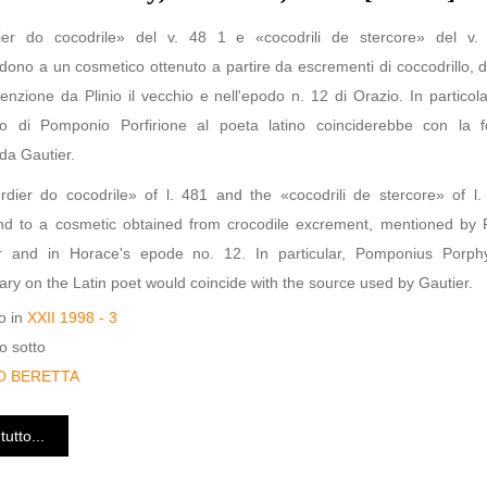
ier do cocodrile» del v. 48 1 e «cocodrili de stercore» del v.
dono a un cosmetico ottenuto a partire da escrementi di coccodrillo, d
enzione da Plinio il vecchio e nell'epodo n. 12 di Orazio. In particola
 di Pomponio Porfirione al poeta latino coinciderebbe con la f
 da Gautier.
dier do cocodrile» of l. 481 and the «cocodrili de stercore» of l.
nd to a cosmetic obtained from crocodile excrement, mentioned by P
r and in Horace's epode no. 12. In particular, Pomponius Porphy
y on the Latin poet would coincide with the source used by Gautier.
o in
XXII 1998 - 3
o sotto
O BERETTA
tutto...