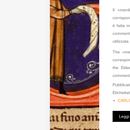
Il «merd
Diffusione
corrispon
è fatta m
Email:
commento
direzione@medioevoromanzo.it
utilizzata
The «mer
correspo
the Elde
commentar
Pubblicat
Etichettat
CARL
Leggi 