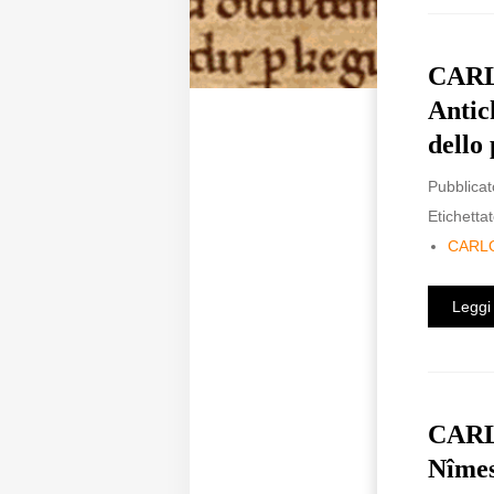
CARL
Antich
dello
Pubblicat
Etichettat
CARL
Leggi 
CARLO
Nîmes