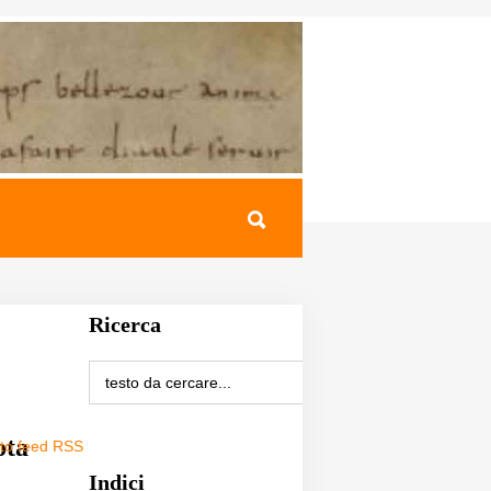
Ricerca
ota
sto feed RSS
Indici