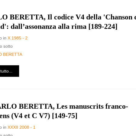
 BERETTA, Il codice V4 della 'Chanson 
d': dall’assonanza alla rima [189-224]
o in
X 1985 - 2
o sotto
O BERETTA
tutto...
ARLO BERETTA, Les manuscrits franco-
iens (V4 et C V7) [149-75]
o in
XXXII 2008 - 1
o sotto