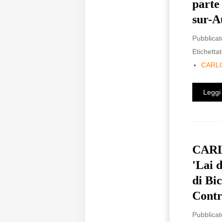
parte
sur-A
Pubblicat
Etichettat
CARL
Leggi 
CARLO
'Lai 
di Bi
Contr
Pubblicat