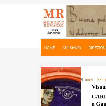
Medioevo Romanzo
Rivista semestrale
HOME
CHI SIAMO
DIREZION
Home
Chi siamo
Direzione
Indici
XXII 
Indici
Visua
Seminario
CARLO
a Gaut
Norme