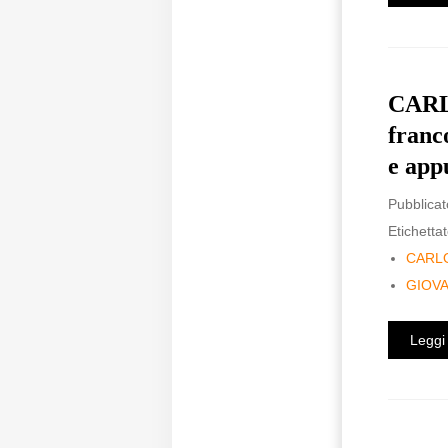
CARL
franc
e app
Pubblicat
Etichettat
CARL
GIOV
Leggi 