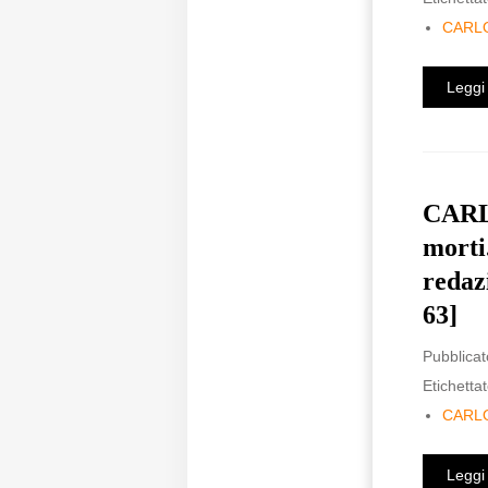
CARL
Leggi 
CARLO
morti
redaz
63]
Pubblicat
Etichettat
CARL
Leggi 