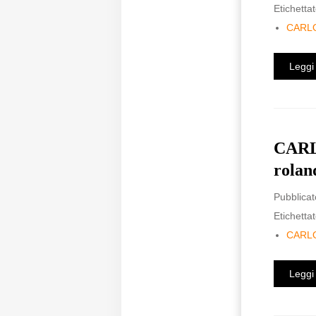
Etichettat
CARL
Leggi 
CARLO
rolan
Pubblicat
Etichettat
CARL
Leggi 