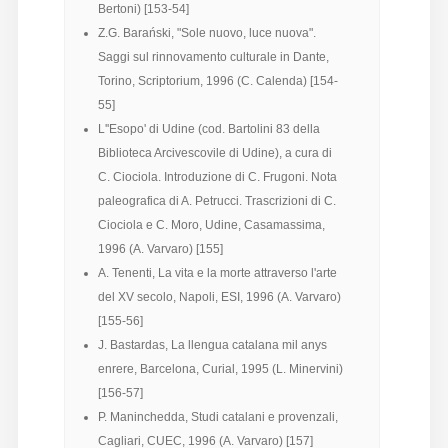
Bertoni) [153-54]
Z.G. Barański, "Sole nuovo, luce nuova".
Saggi sul rinnovamento culturale in Dante,
Torino, Scriptorium, 1996 (C. Calenda) [154-
55]
L''Esopo' di Udine (cod. Bartolini 83 della
Biblioteca Arcivescovile di Udine), a cura di
C. Ciociola. Introduzione di C. Frugoni. Nota
paleografica di A. Petrucci. Trascrizioni di C.
Ciociola e C. Moro, Udine, Casamassima,
1996 (A. Varvaro) [155]
A. Tenenti, La vita e la morte attraverso l'arte
del XV secolo, Napoli, ESI, 1996 (A. Varvaro)
[155-56]
J. Bastardas, La llengua catalana mil anys
enrere, Barcelona, Curial, 1995 (L. Minervini)
[156-57]
P. Maninchedda, Studi catalani e provenzali,
Cagliari, CUEC, 1996 (A. Varvaro) [157]