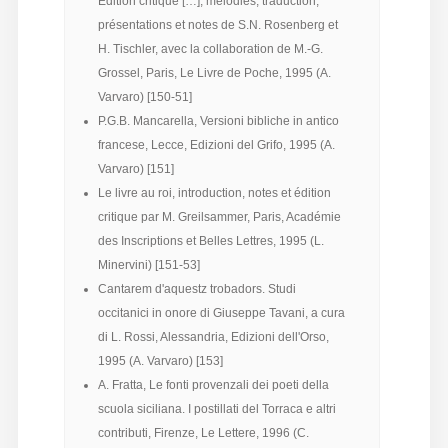
Édition critique […], mélodies, traduction,
présentations et notes de S.N. Rosenberg et
H. Tischler, avec la collaboration de M.-G.
Grossel, Paris, Le Livre de Poche, 1995 (A.
Varvaro) [150-51]
P.G.B. Mancarella, Versioni bibliche in antico
francese, Lecce, Edizioni del Grifo, 1995 (A.
Varvaro) [151]
Le livre au roi, introduction, notes et édition
critique par M. Greilsammer, Paris, Académie
des Inscriptions et Belles Lettres, 1995 (L.
Minervini) [151-53]
Cantarem d'aquestz trobadors. Studi
occitanici in onore di Giuseppe Tavani, a cura
di L. Rossi, Alessandria, Edizioni dell'Orso,
1995 (A. Varvaro) [153]
A. Fratta, Le fonti provenzali dei poeti della
scuola siciliana. I postillati del Torraca e altri
contributi, Firenze, Le Lettere, 1996 (C.