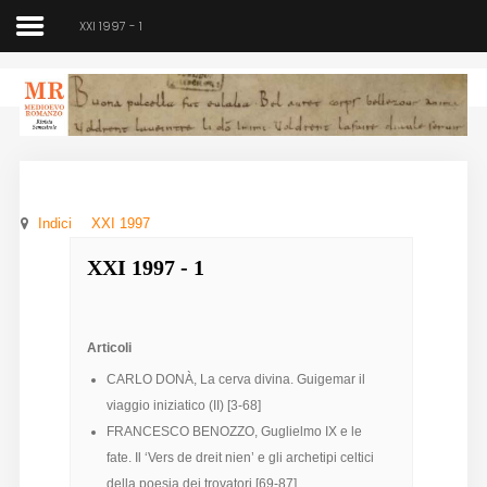
XXI 1997 - 1
Medioevo Romanzo
Rivista semestrale
Indici
XXI 1997
Home
XXI 1997 - 1
Chi siamo
Direzione
Articoli
Indici
CARLO DONÀ, La cerva divina. Guigemar il
viaggio iniziatico (II) [3-68]
Seminario
FRANCESCO BENOZZO, Guglielmo IX e le
fate. Il ‘Vers de dreit nien’ e gli archetipi celtici
Norme
della poesia dei trovatori [69-87]