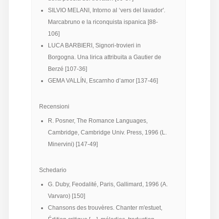
SILVIO MELANI, Intorno al ‘vers del lavador'.
Diffusione
Marcabruno e la riconquista ispanica [88-
106]
LUCA BARBIERI, Signori-trovieri in
Email:
Borgogna. Una lirica attribuita a Gautier de
direzione@medioevoromanzo.it
Berzé [107-36]
GEMA VALLÍN, Escarnho d’amor [137-46]
Recensioni
R. Posner, The Romance Languages,
Cambridge, Cambridge Univ. Press, 1996 (L.
Minervini) [147-49]
Schedario
G. Duby, Feodalité, Paris, Gallimard, 1996 (A.
Varvaro) [150]
Chansons des trouvères. Chanter m'estuet,