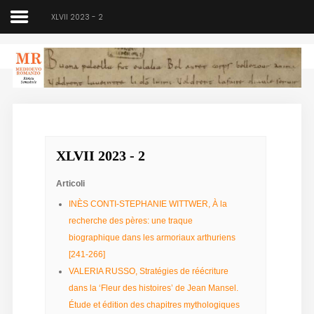
XLVII 2023 - 2
Medioevo Romanzo
Rivista semestrale
XLVII 2023 - 2
Home
Chi siamo
Articoli
INÈS CONTI-STEPHANIE WITTWER, À la
Direzione
recherche des pères: une traque
biographique dans les armoriaux arthuriens
Indici
[241-266]
VALERIA RUSSO, Stratégies de réécriture
Seminario
dans la ‘Fleur des histoires’ de Jean Mansel.
Norme
Étude et édition des chapitres mythologiques