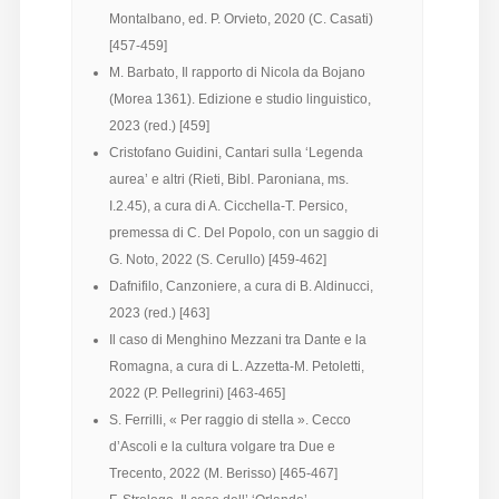
Montalbano, ed. P. Orvieto, 2020 (C. Casati)
[457-459]
M. Barbato, Il rapporto di Nicola da Bojano
(Morea 1361). Edizione e studio linguistico,
2023 (red.) [459]
Cristofano Guidini, Cantari sulla ‘Legenda
aurea’ e altri (Rieti, Bibl. Paroniana, ms.
I.2.45), a cura di A. Cicchella-T. Persico,
premessa di C. Del Popolo, con un saggio di
G. Noto, 2022 (S. Cerullo) [459-462]
Dafnifilo, Canzoniere, a cura di B. Aldinucci,
2023 (red.) [463]
Il caso di Menghino Mezzani tra Dante e la
Romagna, a cura di L. Azzetta-M. Petoletti,
2022 (P. Pellegrini) [463-465]
S. Ferrilli, « Per raggio di stella ». Cecco
d’Ascoli e la cultura volgare tra Due e
Trecento, 2022 (M. Berisso) [465-467]