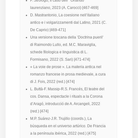
F. Strologo, Il caso dell’ ‘Orlando’
laurenziano, 2023 (A. Carocci) [467-469]
D. Mastrantonio, La coesione nell’italiano
antico e i volgarizzamenti dal Latino, 2021 (C.
De Caprio) [469-471]
Una versione toscana della ‘Doctrina pueril’
di Raimondo Lullo, ed. M.C. Maraviglia,
schede filologica e linguistica di L.
Formisano, 2022 (S. Sari) [471-474]
« La voie de prose ». La materia antica nel
romanzo francese in prosa medievale, a cura
di J. Fois, 2022 (red.) [474]
L. Buttà-F. Massip-R.S. Francés, El teatre del
cos. Dansa, espectacle i rituals a la Corona
d’Aragó, introducció de A. Arcangeli, 2022
(red.) [474]
M.P. Suárez-J.R. Trujillo (coords.), La
búsqueda en el universo artúrico. De Francia
a la península ibérica, 2022 (red.) [475]