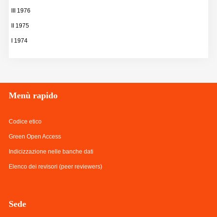
III 1976
II 1975
I 1974
Menù
rapido
Codice etico
Green Open Access
Indicizzazione nelle banche dati
Elenco dei revisori (peer reviewers)
Sede