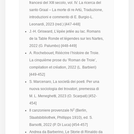
francesi del XIII secolo, vol. IV. La ricerca del
santo Graal – La morte di re Artú, Traduzione,
introduzioni e commento di E. Burgio-L.
Leonardi, 2023 (red.) [447-448]
J.-H. Grisward, L’épée jetée au lac. Romans
de la Table Ronde et légendes sur les Nartes,
2022 (G. Palumbo) [448-449]
A. Rochebouet, Réécrire l’histoire de Troie.
La cinquième prose du ‘Roman de Troie’,
compilation et création, 2022 (L. Barbieri)
[449-452]
S. Marcenaro, La società dei poeti. Per una
nuova sociologia dei trovatori, premessa di
M. L. Meneghetti, 2023 (O. Scarpati) [452-
454]
2
Il canzoniere provenzale N
(Berlin,
Staatsbibliothek, Phillipps 1910), ed. S.
Barsotti, 2022 (P. Di Luca) [454-457]
Andrea da Barberino, Le Storie di Rinaldo da