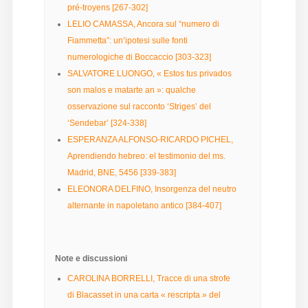
pré-troyens [267-302]
Diffusione
LELIO CAMASSA, Ancora sul “numero di
Fiammetta”: un’ipotesi sulle fonti
numerologiche di Boccaccio [303-323]
Email:
SALVATORE LUONGO, « Estos tus privados
direzione@medioevoromanzo.it
son malos e matarte an »: qualche
osservazione sul racconto ‘Striges’ del
‘Sendebar’ [324-338]
ESPERANZA ALFONSO-RICARDO PICHEL,
Aprendiendo hebreo: el testimonio del ms.
Madrid, BNE, 5456 [339-383]
ELEONORA DELFINO, Insorgenza del neutro
alternante in napoletano antico [384-407]
Note e discussioni
CAROLINA BORRELLI, Tracce di una strofe
di Blacasset in una carta « rescripta » del