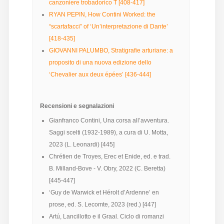
canzoniere trobadorico T [408-417]
RYAN PEPIN, How Contini Worked: the
“scartafacci” of ‘Un’interpretazione di Dante’
[418-435]
GIOVANNI PALUMBO, Stratigrafie arturiane: a
proposito di una nuova edizione dello
‘Chevalier aux deux épées’ [436-444]
Recensioni e segnalazioni
Gianfranco Contini, Una corsa all’avventura.
Saggi scelti (1932-1989), a cura di U. Motta,
2023 (L. Leonardi) [445]
Chrétien de Troyes, Erec et Enide, ed. e trad.
B. Milland-Bove - V. Obry, 2022 (C. Beretta)
[445-447]
‘Guy de Warwick et Hérolt d’Ardenne’ en
prose, ed. S. Lecomte, 2023 (red.) [447]
Artú, Lancillotto e il Graal. Ciclo di romanzi