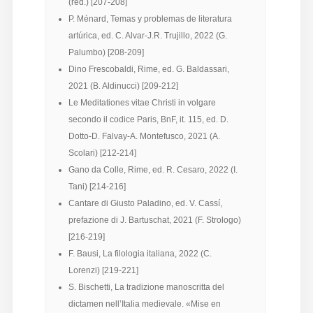
(red.) [207-208]
P. Ménard, Temas y problemas de literatura
artúrica, ed. C. Alvar-J.R. Trujillo, 2022 (G.
Palumbo) [208-209]
Dino Frescobaldi, Rime, ed. G. Baldassari,
2021 (B. Aldinucci) [209-212]
Le Meditationes vitae Christi in volgare
secondo il codice Paris, BnF, it. 115, ed. D.
Dotto-D. Falvay-A. Montefusco, 2021 (A.
Scolari) [212-214]
Gano da Colle, Rime, ed. R. Cesaro, 2022 (I.
Tani) [214-216]
Cantare di Giusto Paladino, ed. V. Cassí,
prefazione di J. Bartuschat, 2021 (F. Strologo)
[216-219]
F. Bausi, La filologia italiana, 2022 (C.
Lorenzi) [219-221]
S. Bischetti, La tradizione manoscritta del
dictamen nell’Italia medievale. «Mise en