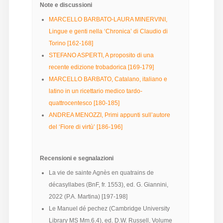
Note e discussioni
MARCELLO BARBATO-LAURA MINERVINI,
Lingue e genti nella ‘Chronica’ di Claudio di
Torino [162-168]
STEFANO ASPERTI, A proposito di una
recente edizione trobadorica [169-179]
MARCELLO BARBATO, Catalano, italiano e
latino in un ricettario medico tardo-
quattrocentesco [180-185]
ANDREA MENOZZI, Primi appunti sull’autore
del ‘Fiore di virtù’ [186-196]
Recensioni e segnalazioni
La vie de sainte Agnès en quatrains de
décasyllabes (BnF, fr. 1553), ed. G. Giannini,
2022 (P.A. Martina) [197-198]
Le Manuel dé pechez (Cambridge University
Library MS Mm.6.4), ed. D.W. Russell, Volume