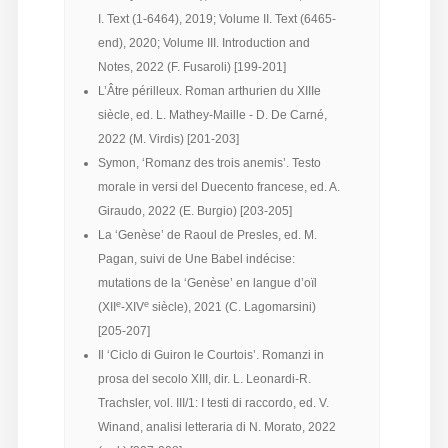
I. Text (1-6464), 2019; Volume II. Text (6465-
end), 2020; Volume III. Introduction and
Notes, 2022 (F. Fusaroli) [199-201]
L’Âtre périlleux. Roman arthurien du XIIIe
siècle, ed. L. Mathey-Maille - D. De Carné,
2022 (M. Virdis) [201-203]
Symon, ‘Romanz des trois anemis’. Testo
morale in versi del Duecento francese, ed. A.
Giraudo, 2022 (E. Burgio) [203-205]
La ‘Genèse’ de Raoul de Presles, ed. M.
Pagan, suivi de Une Babel indécise:
mutations de la ‘Genèse’ en langue d’oïl
e
e
(XII
-XIV
siècle), 2021 (C. Lagomarsini)
[205-207]
Il ‘Ciclo di Guiron le Courtois’. Romanzi in
prosa del secolo XIII, dir. L. Leonardi-R.
Trachsler, vol. III/1: I testi di raccordo, ed. V.
Winand, analisi letteraria di N. Morato, 2022