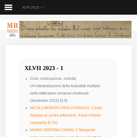
XLVII 2023 - 1
Medioevo Romanzo
Rivista semestrale
XLVII 2023 - 1
Home
Ciclo, ciclizzazione, ciclicità.
Chi siamo
Un’interpretazione della testualità multipla
Direzione
nelle letterature romanze medievali
(Seminario 2022) [3-5]
Indici
NICOLA MORATO-PAOLO RINOLDI, Cycles
épiques et cycles arthuriens. Essai d’étude
Seminario
comparée [6-32]
MARIA CRISTINA CABANI, Il ‘Morgante’
Norme