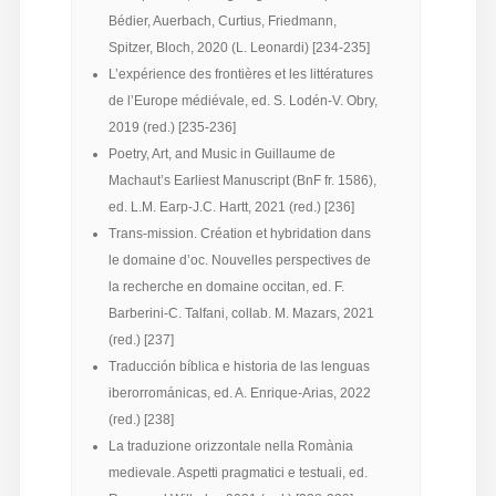
Bédier, Auerbach, Curtius, Friedmann,
Spitzer, Bloch, 2020 (L. Leonardi) [234-235]
L’expérience des frontières et les littératures
de l’Europe médiévale, ed. S. Lodén-V. Obry,
2019 (red.) [235-236]
Poetry, Art, and Music in Guillaume de
Machaut’s Earliest Manuscript (BnF fr. 1586),
ed. L.M. Earp-J.C. Hartt, 2021 (red.) [236]
Trans-mission. Création et hybridation dans
le domaine d’oc. Nouvelles perspectives de
la recherche en domaine occitan, ed. F.
Barberini-C. Talfani, collab. M. Mazars, 2021
(red.) [237]
Traducción bíblica e historia de las lenguas
iberorrománicas, ed. A. Enrique-Arias, 2022
(red.) [238]
La traduzione orizzontale nella Romània
medievale. Aspetti pragmatici e testuali, ed.