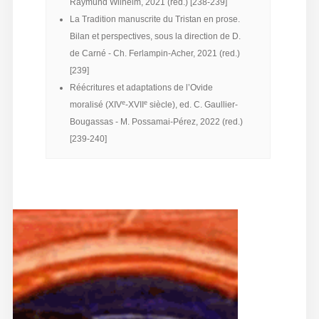
Raymund Wilhelm, 2021 (red.) [238-239]
La Tradition manuscrite du Tristan en prose.
Bilan et perspectives, sous la direction de D.
de Carné - Ch. Ferlampin-Acher, 2021 (red.)
[239]
Réécritures et adaptations de l’Ovide
e
e
moralisé (XIV
-XVII
siècle), ed. C. Gaullier-
Bougassas - M. Possamai-Pérez, 2022 (red.)
[239-240]