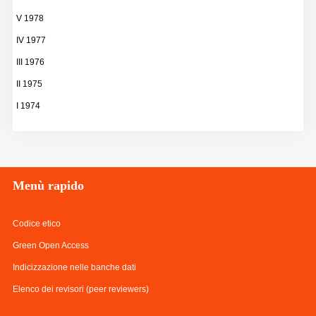
V 1978
IV 1977
III 1976
II 1975
I 1974
Menù
rapido
Codice etico
Green Open Access
Indicizzazione nelle banche dati
Elenco dei revisori (peer reviewers)