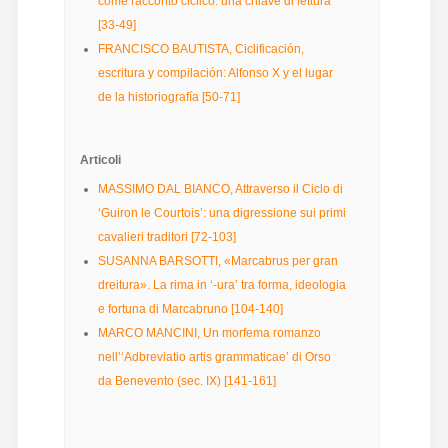
come racconto ciclico: una chiave di lettura
[33-49]
Diffusione
FRANCISCO BAUTISTA, Ciclificación,
escritura y compilación: Alfonso X y el lugar
de la historiografía [50-71]
Email:
direzione@medioevoromanzo.it
Articoli
MASSIMO DAL BIANCO, Attraverso il Ciclo di
‘Guiron le Courtois’: una digressione sui primi
cavalieri traditori [72-103]
SUSANNA BARSOTTI, «Marcabrus per gran
dreitura». La rima in ‘-ura’ tra forma, ideologia
e fortuna di Marcabruno [104-140]
MARCO MANCINI, Un morfema romanzo
nell’‘Adbreviatio artis grammaticae’ di Orso
da Benevento (sec. IX) [141-161]