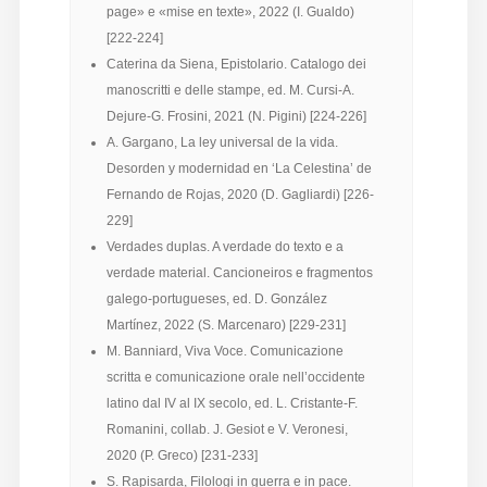
page» e «mise en texte», 2022 (I. Gualdo)
[222-224]
Caterina da Siena, Epistolario. Catalogo dei
manoscritti e delle stampe, ed. M. Cursi-A.
Dejure-G. Frosini, 2021 (N. Pigini) [224-226]
A. Gargano, La ley universal de la vida.
Desorden y modernidad en ‘La Celestina’ de
Fernando de Rojas, 2020 (D. Gagliardi) [226-
229]
Verdades duplas. A verdade do texto e a
verdade material. Cancioneiros e fragmentos
galego-portugueses, ed. D. González
Martínez, 2022 (S. Marcenaro) [229-231]
M. Banniard, Viva Voce. Comunicazione
scritta e comunicazione orale nell’occidente
latino dal IV al IX secolo, ed. L. Cristante-F.
Romanini, collab. J. Gesiot e V. Veronesi,
2020 (P. Greco) [231-233]
S. Rapisarda, Filologi in guerra e in pace.