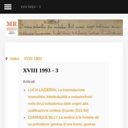
XVIII 1993 - 3
Medioevo Romanzo
Rivista semestrale
Indici
XVIII 1993
Home
XVIII 1993 - 3
Chi siamo
Articoli
Direzione
LUCIA LAZZERINI, La trasmutazione
insensibile. Intertestualità e metamorfismi
Indici
nella lirica trobadorica dalle origini alla
codificazione cortese (II parte) [313-69]
Seminario
DOMINIQUE BILLY, La sextine à la lumière de
Norme
sa préhistoire: genèse d’une forme, genèse