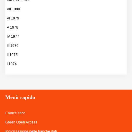
VIII 1981-1983
VII 1980
VI 1979
V 1978
IV 1977
III 1976
II 1975
I 1974
Menù
rapido
Codice etico
Green Open Access
Indicizzazione nelle banche dati