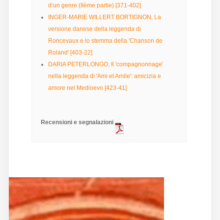
d’un genre (IIème partie) [371-402]
Diffusione
INGER-MARIE WILLERT BORTIGNON, La
versione danese della leggenda di
Roncevaux e lo stemma della 'Chanson de
Email:
Roland' [403-22]
direzione@medioevoromanzo.it
DARIA PETERLONGO, Il 'compagnonnage'
nella leggenda di 'Ami et Amile': amicizia e
amore nel Medioevo [423-41]
Recensioni e segnalazioni