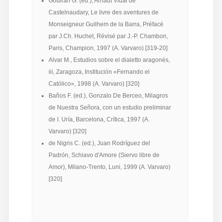
Gouiran G. (ed.), Arnaut Vidal de
Castelnaudary, Le livre des aventures de
Monseigneur Guilhem de la Barra, Préfacé
par J.Ch. Huchet, Révisé par J.-P. Chambon,
Paris, Champion, 1997 (A. Varvaro) [319-20]
Alvar M., Estudios sobre el dialetto aragonés,
iii, Zaragoza, Institución «Fernando el
Católico», 1998 (A. Varvaro) [320]
Baños F. (ed.), Gonzalo De Berceo, Milagros
de Nuestra Señora, con un estudio preliminar
de I. Uría, Barcelona, Crítica, 1997 (A.
Varvaro) [320]
de Nigris C. (ed.), Juan Rodríguez del
Padrón, Schiavo d'Amore (Siervo libre de
Amor), Milano-Trento, Luni, 1999 (A. Varvaro)
[320]