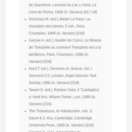
de Guenièvre. Lancelot du Lac v, Paris, Le
Livre de Poche, 1999 (A. Varvaro) [317-18]
Deschaux R. (ed.), Martin Le Franc, Le
champion des dames, 5 voll., Paris,
Champion, 1999 (A. Varvaro) [318]
Garnier A. (ed.), Gautier de Coinci, Le Miracle
de Théophile ou comment Théophile vint a la
pénitence, Paris, Champion, 1998 (A.
Varvaro) [318]
Hunt T. (ed.), Sermons on Joshua. Vol. i:
Sermons 2-5, London, Anglo-Norman Text
Society, 1998 (A. Varvaro) [318]
Tavani G. (ed.), Raimon Vidal, Il ‘Castiagilos’
e i testi lirici, Milano-Trento, Luni, 1999 (A.
Varvaro) [319]
The Trobadours. An Introduction, eds. S.
Gaunt & S. Key, Cambridge, Cambridge
University Press, 1999 (A. Varvaro) [319]