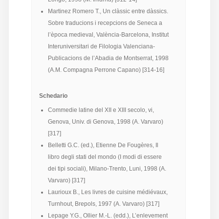
Martinez Romero T., Un clàssic entre dàssics.
Sobre traducions i recepcions de Seneca a
l’època medieval, València-Barcelona, Institut
Interuniversitari de Filologia Valenciana-
Publicacions de l’Abadia de Montserrat, 1998
(A.M. Compagna Perrone Capano) [314-16]
Schedario
Commedie latine del XII e XIII secolo, vi,
Genova, Univ. di Genova, 1998 (A. Varvaro)
[317]
Belletti G.C. (ed.), Etienne De Fougères, Il
libro degli stati del mondo (I modi di essere
dei tipi sociali), Milano-Trento, Luni, 1998 (A.
Varvaro) [317]
Laurioux B., Les livres de cuisine médiévaux,
Turnhout, Brepols, 1997 (A. Varvaro) [317]
Lepage Y.G., Ollier M.-L. (edd.), L’enlevement