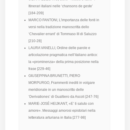
Itinerari italiani nelle ‘chansons de geste’
Diffusione
[184-209]
MARCO FANTONI, L'importanza delle fonti in
versi nella tradizione manoscritta dello
Email:
‘Chevalier errant’ di Tommaso III di Saluzzo
direzione@medioevoromanzo.it
[210-28]
LAURA VANELLI, Ordine delle parole e
articolazione pragmatica nell’italiano antico:
la «prominenza» della prima posizione nella
frase [229-46]
GIUSEPPINA BRUNETTI, PIERO
MORPURGO, Frammenti inediti in volgare
meridionale in un manoscritto delle
‘Derivationes’ di Gualtiero da Ascoli [247-76]
MARIE-JOSÉ HEIJKANT, «E’ ti saluto con
amore». Messaggi amorosi epistolari nella
letteratura arturiana in Italia [277-98]