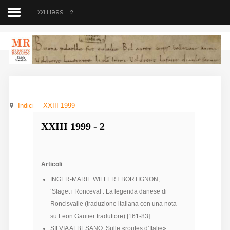
XXIII 1999 - 2
Medioevo Romanzo
Rivista semestrale
Indici
XXIII 1999
Home
XXIII 1999 - 2
Chi siamo
Direzione
Articoli
Indici
INGER-MARIE WILLERT BORTIGNON,
‘Slaget i Ronceval’. La legenda danese di
Seminario
Roncisvalle (traduzione italiana con una nota
su Leon Gautier traduttore) [161-83]
Norme
SILVIA ALBESANO, Sulle «routes d’Italie».