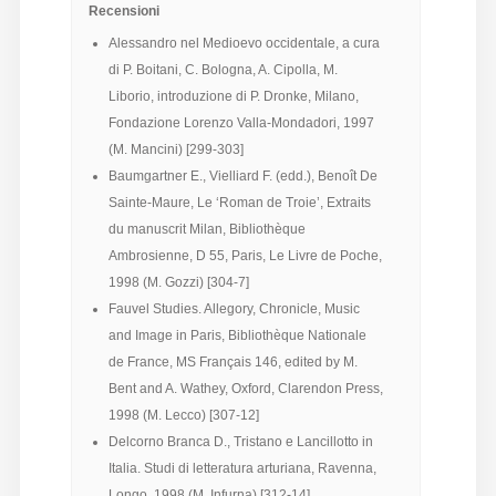
Recensioni
Alessandro nel Medioevo occidentale, a cura
di P. Boitani, C. Bologna, A. Cipolla, M.
Liborio, introduzione di P. Dronke, Milano,
Fondazione Lorenzo Valla-Mondadori, 1997
(M. Mancini) [299-303]
Baumgartner E., Vielliard F. (edd.), Benoît De
Sainte-Maure, Le ‘Roman de Troie’, Extraits
du manuscrit Milan, Bibliothèque
Ambrosienne, D 55, Paris, Le Livre de Poche,
1998 (M. Gozzi) [304-7]
Fauvel Studies. Allegory, Chronicle, Music
and Image in Paris, Bibliothèque Nationale
de France, MS Français 146, edited by M.
Bent and A. Wathey, Oxford, Clarendon Press,
1998 (M. Lecco) [307-12]
Delcorno Branca D., Tristano e Lancillotto in
Italia. Studi di letteratura arturiana, Ravenna,
Longo, 1998 (M. Infurna) [312-14]