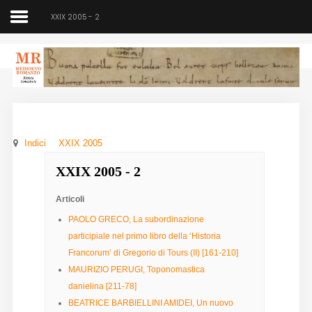
XXIX 2005 - 2
Medioevo Romanzo
Rivista semestrale
Indici
XXIX 2005
Home
XXIX 2005 - 2
Chi siamo
Articoli
Direzione
PAOLO GRECO, La subordinazione
participiale nel primo libro della ‘Historia
Indici
Francorum’ di Gregorio di Tours (II) [161-210]
MAURIZIO PERUGI, Toponomastica
Seminario
danielina [211-78]
Norme
BEATRICE BARBIELLINI AMIDEI, Un nuovo