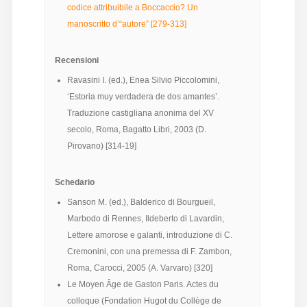
codice attribuibile a Boccaccio? Un
Diffusione
manoscritto d’“autore” [279-313]
Recensioni
Email:
Ravasini I. (ed.), Enea Silvio Piccolomini,
direzione@medioevoromanzo.it
‘Estoria muy verdadera de dos amantes’.
Traduzione castigliana anonima del XV
secolo, Roma, Bagatto Libri, 2003 (D.
Pirovano) [314-19]
Schedario
Sanson M. (ed.), Balderico di Bourgueil,
Marbodo di Rennes, Ildeberto di Lavardin,
Lettere amorose e galanti, introduzione di C.
Cremonini, con una premessa di F. Zambon,
Roma, Carocci, 2005 (A. Varvaro) [320]
Le Moyen Âge de Gaston Paris. Actes du
colloque (Fondation Hugot du Collège de