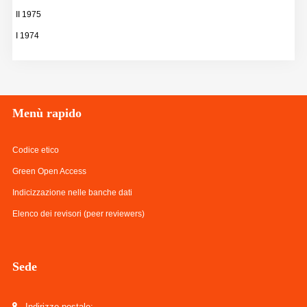
II 1975
I 1974
Menù
rapido
Codice etico
Green Open Access
Indicizzazione nelle banche dati
Elenco dei revisori (peer reviewers)
Sede
Indirizzo postale: