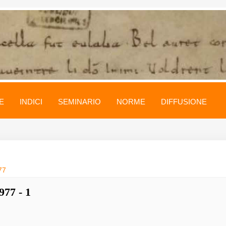
E
INDICI
SEMINARIO
NORME
DIFFUSIONE
77
977 - 1
i