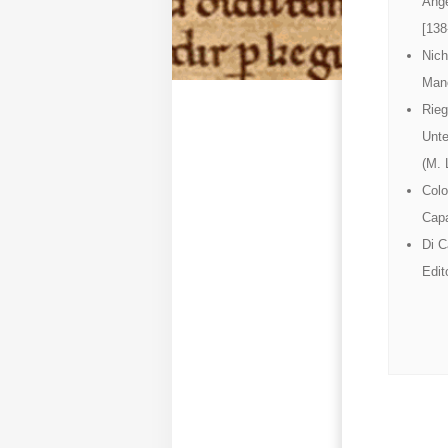
Ange
[138
Nich
Manc
Rieg
Unte
(M. 
Colo
Cap
Di C
Edit