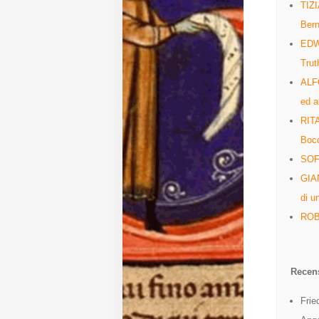
TIZI
Bern
Diffusione
EDWA
Trut
Email:
ALFO
direzione@medioevoromanzo.it
ed a
RITA
Bocc
SOFI
GIAN
di u
ROBE
Recens
Frie