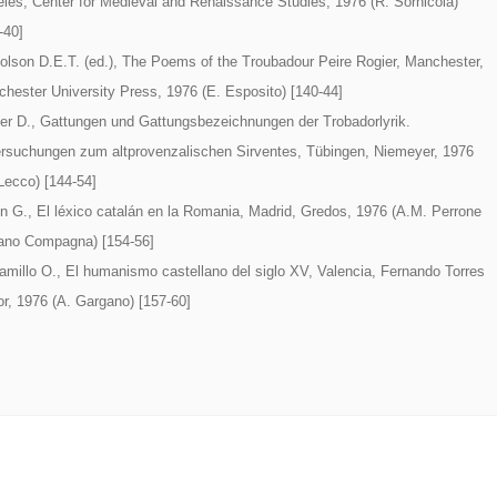
les, Center for Medieval and Renaissance Studies, 1976 (R. Sornicola)
-40]
olson D.E.T. (ed.), The Poems of the Troubadour Peire Rogier, Manchester,
hester University Press, 1976 (E. Esposito) [140-44]
er D., Gattungen und Gattungsbezeichnungen der Trobadorlyrik.
rsuchungen zum altprovenzalischen Sirventes, Tübingen, Niemeyer, 1976
Lecco) [144-54]
n G., El léxico catalán en la Romania, Madrid, Gredos, 1976 (A.M. Perrone
ano Compagna) [154-56]
amillo O., El humanismo castellano del siglo XV, Valencia, Fernando Torres
or, 1976 (A. Gargano) [157-60]