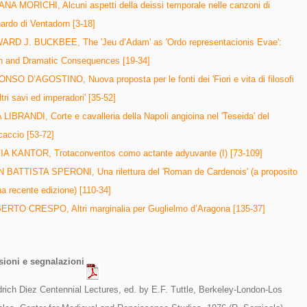
ANA MORICHI, Alcuni aspetti della deissi temporale nelle canzoni di
ardo di Ventadorn [3-18]
RD J. BUCKBEE, The 'Jeu d’Adam' as 'Ordo representacionis Evae':
h and Dramatic Consequences [19-34]
NSO D’AGOSTINO, Nuova proposta per le fonti dei 'Fiori e vita di filosofi
ltri savi ed imperadori' [35-52]
 LIBRANDI, Corte e cavalleria della Napoli angioina nel 'Teseida' del
accio [53-72]
A KANTOR, Trotaconventos como actante adyuvante (I) [73-109]
 BATTISTA SPERONI, Una rilettura del 'Roman de Cardenois' (a proposito
na recente edizione) [110-34]
RTO CRESPO, Altri marginalia per Guglielmo d’Aragona [135-37]
ioni e segnalazioni
drich Diez Centennial Lectures, ed. by E.F. Tuttle, Berkeley-London-Los