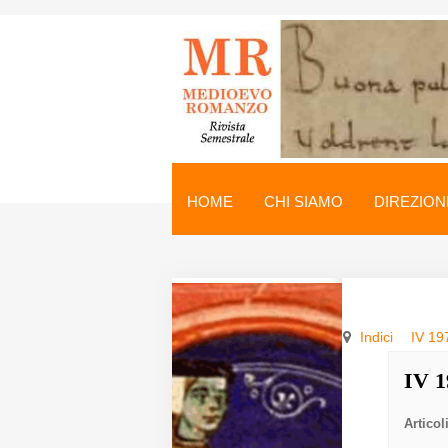
Medioevo Romanzo
Rivista semestrale
HOME
CHI SIAMO
DIREZION
Home
Chi siamo
Direzione
Indici
IV 19
Indici
IV 1
Seminario
Articol
Norme