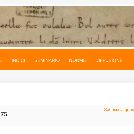
E
INDICI
SEMINARIO
NORME
DIFFUSIONE
Sottoscrivi que
975