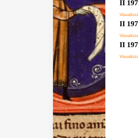
II 197
Diffusione
Visualizza 
II 197
Email:
Visualizza 
direzione@medioevoromanzo.it
II 197
Visualizza 