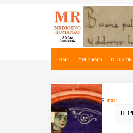
Medioevo Romanzo
Rivista semestrale
HOME
CHI SIAMO
DIREZION
Home
Chi siamo
Direzione
Indici
Indici
II 1
Seminario
Norme