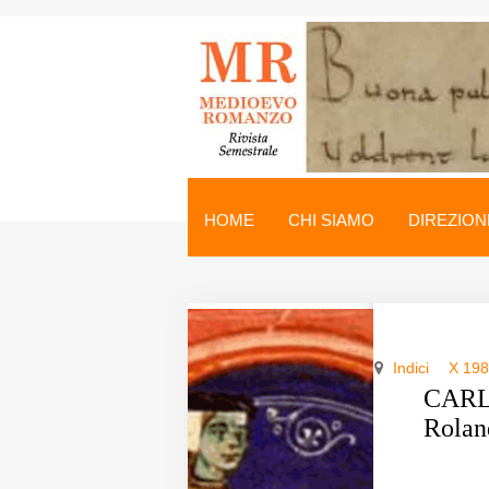
Medioevo Romanzo
Rivista semestrale
HOME
CHI SIAMO
DIREZION
Home
Chi siamo
Direzione
Indici
X 19
Indici
CARLO
Roland
Seminario
Norme