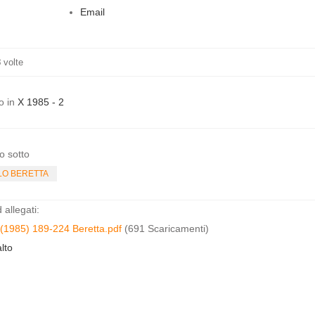
Email
8
volte
o in
X 1985 - 2
o sotto
LO BERETTA
allegati:
(1985) 189-224 Beretta.pdf
(691 Scaricamenti)
lto