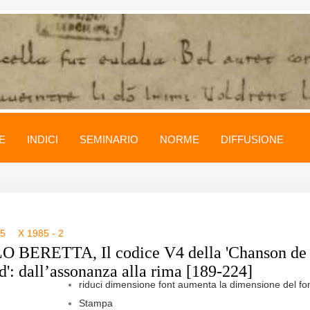
E
INDICI
SEMINARIO
NORME
DIFFUSIONE
85
X 1985 - 2
 BERETTA, Il codice V4 della 'Chanson de
': dall’assonanza alla rima [189-224]
riduci dimensione font
aumenta la dimensione del fo
Stampa