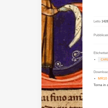
Diffusione
Letto
142
Email:
direzione@medioevoromanzo.it
Pubblicat
Etichettat
CAR
Download 
MR10 
Torna in a