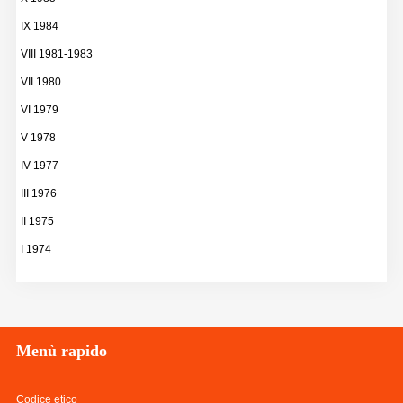
IX 1984
VIII 1981-1983
VII 1980
VI 1979
V 1978
IV 1977
III 1976
II 1975
I 1974
Menù
rapido
Codice etico