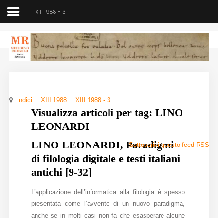
XIII 1988 - 3
Medioevo Romanzo
Rivista semestrale
Indici
XIII 1988
XIII 1988 - 3
Home
Visualizza articoli per tag: LINO
LEONARDI
Chi siamo
LINO LEONARDI, Paradigmi
Sottoscrivi questo feed RSS
Direzione
di filologia digitale e testi italiani
Indici
antichi [9-32]
Seminario
L’applicazione dell’informatica alla filologia è spesso
presentata come l’avvento di un nuovo paradigma,
Norme
anche se in molti casi non fa che esasperare alcune