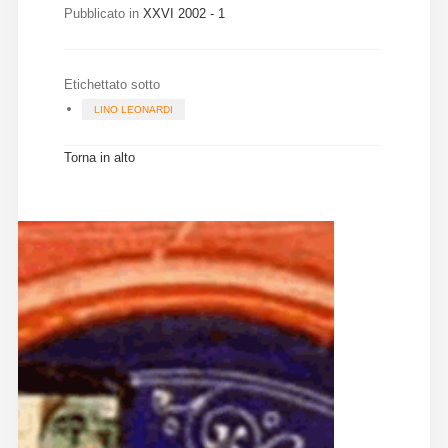
Pubblicato in
XXVI 2002 - 1
Diffusione
Etichettato sotto
Email:
LINO LEONARDI
direzione@medioevoromanzo.it
Torna in alto