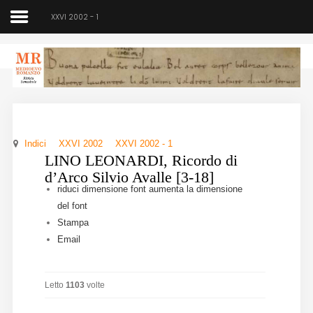
XXVI 2002 - 1
Medioevo Romanzo
Rivista semestrale
Indici
XXVI 2002
XXVI 2002 - 1
Home
LINO LEONARDI, Ricordo di
d’Arco Silvio Avalle [3-18]
Chi siamo
riduci dimensione font
aumenta la dimensione
del font
Direzione
Stampa
Email
Indici
Seminario
Letto
1103
volte
Norme