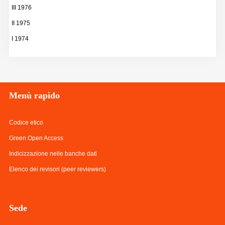
III 1976
II 1975
I 1974
Menù
rapido
Codice etico
Green Open Access
Indicizzazione nelle banche dati
Elenco dei revisori (peer reviewers)
Sede