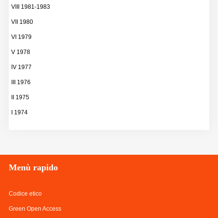
VIII 1981-1983
VII 1980
VI 1979
V 1978
IV 1977
III 1976
II 1975
I 1974
Menù
rapido
Codice etico
Green Open Access