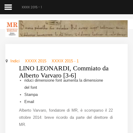
XXXIX 2015 - 1
Medioevo Romanzo
Rivista semestrale
Indici
XXXIX 2015
XXXIX 2015 - 1
Home
LINO LEONARDI, Commiato da
Alberto Varvaro [3-6]
Chi siamo
riduci dimensione font
aumenta la dimensione
del font
Direzione
Stampa
Email
Indici
Alberto Varvaro, fondatore di MR, è scomparso il 22
Seminario
ottobre 2014: breve ricordo da parte del direttore di
MR.
Norme