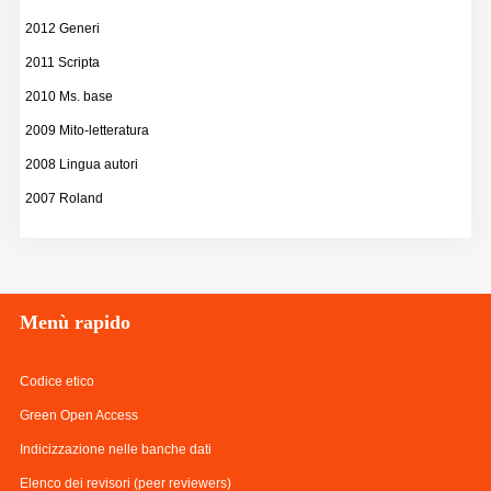
2012 Generi
2011 Scripta
2010 Ms. base
2009 Mito-letteratura
2008 Lingua autori
2007 Roland
Menù
rapido
Codice etico
Green Open Access
Indicizzazione nelle banche dati
Elenco dei revisori (peer reviewers)