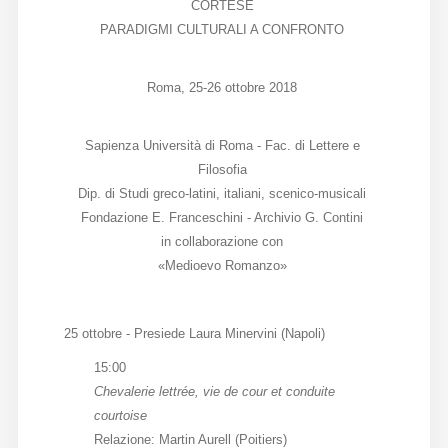
CORTESE
Diffusione
PARADIGMI CULTURALI A CONFRONTO
Roma, 25-26 ottobre 2018
Email:
direzione@medioevoromanzo.it
Sapienza Università di Roma - Fac. di Lettere e
Filosofia
Dip. di Studi greco-latini, italiani, scenico-musicali
Fondazione E. Franceschini - Archivio G. Contini
in collaborazione con
«Medioevo Romanzo»
25 ottobre - Presiede Laura Minervini (Napoli)
15:00
Chevalerie lettrée, vie de cour et conduite
courtoise
Relazione: Martin Aurell (Poitiers)