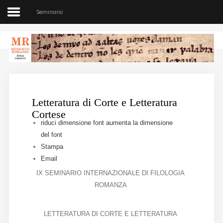
Seminario
Medioevo Romanzo
Rivista semestrale
Letteratura di Corte e Letteratura
Home
Cortese
riduci dimensione font
aumenta la dimensione
Chi siamo
del font
Stampa
Direzione
Email
IX SEMINARIO INTERNAZIONALE DI FILOLOGIA
Indici
ROMANZA
Seminario
LETTERATURA DI CORTE E LETTERATURA
Norme