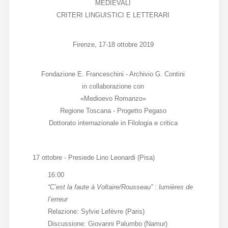
MEDIEVALI
Diffusione
CRITERI LINGUISTICI E LETTERARI
Firenze, 17-18 ottobre 2019
Email:
direzione@medioevoromanzo.it
Fondazione E. Franceschini - Archivio G. Contini
in collaborazione con
«Medioevo Romanzo»
Regione Toscana - Progetto Pegaso
Dottorato internazionale in Filologia e critica
17 ottobre - Presiede Lino Leonardi (Pisa)
16:00
“C’est la faute à Voltaire/Rousseau” : lumières de
l’erreur
Relazione: Sylvie Lefèvre (Paris)
Discussione: Giovanni Palumbo (Namur)