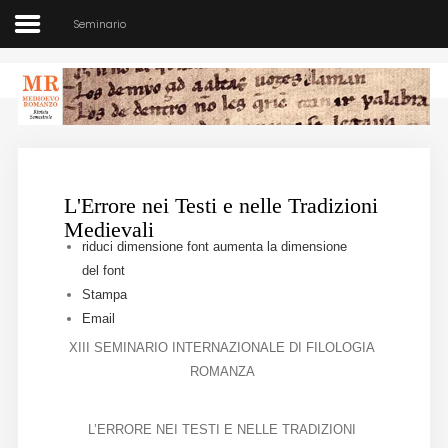
Seminario
Medioevo Romanzo
Rivista semestrale
L'Errore nei Testi e nelle Tradizioni
Home
Medievali
riduci dimensione font
aumenta la dimensione
Chi siamo
del font
Stampa
Direzione
Email
XIII SEMINARIO INTERNAZIONALE DI FILOLOGIA
Indici
ROMANZA
Seminario
L’ERRORE NEI TESTI E NELLE TRADIZIONI
Norme