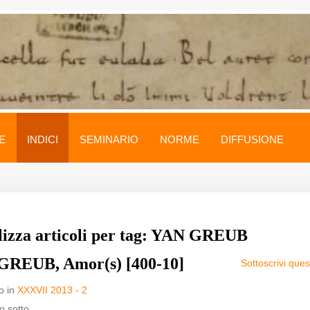
E
INDICI
SEMINARIO
NORME
DIFFUSIONE
lizza articoli per tag: YAN GREUB
GREUB, Amor(s) [400-10]
Sottoscrivi que
o in
XXXVII 2013 - 2
o sotto