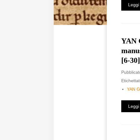
Leggi 
YAN G
manus
[6-30]
Pubblicat
Etichettat
YAN 
Leggi 