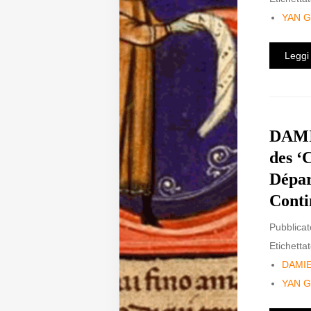
YAN 
Diffusione
Leggi 
Email:
direzione@medioevoromanzo.it
DAMI
des ‘
Dépar
Conti
Pubblicat
Etichettat
DAMI
YAN 