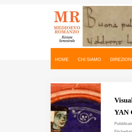
Medioevo Romanzo
Rivista semestrale
HOME
CHI SIAMO
DIREZION
Home
Chi siamo
Direzione
Visua
Indici
YAN 
Seminario
Pubblicat
Norme
Etichettat