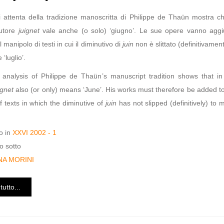
i attenta della tradizione manoscritta di Philippe de Thaün mostra ch
utore
juignet
vale anche (o solo) ‘giugno’. Le sue opere vanno aggi
manipolo di testi in cui il diminutivo di
juin
non è slittato (definitivamen
 ‘luglio’.
 analysis of Philippe de Thaün’s manuscript tradition shows that in 
ignet
also (or only) means ‘June’. His works must therefore be added t
f texts in which the diminutive of
juin
has not slipped (definitively) to
o in
XXVI 2002 - 1
o sotto
NA MORINI
tutto...