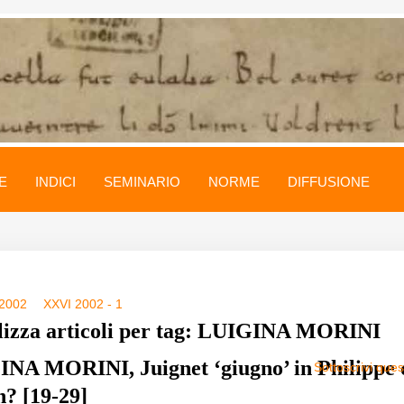
E
INDICI
SEMINARIO
NORME
DIFFUSIONE
 2002
XXVI 2002 - 1
lizza articoli per tag: LUIGINA MORINI
NA MORINI, Juignet ‘giugno’ in Philippe 
Sottoscrivi que
? [19-29]