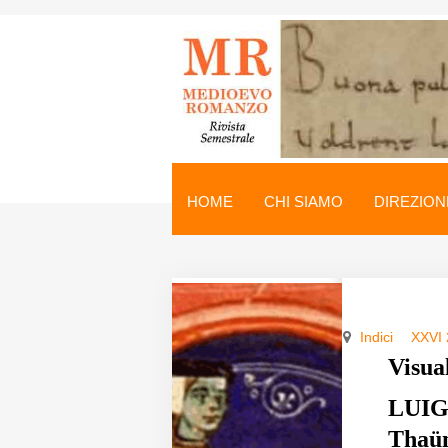
Medioevo Romanzo
Rivista semestrale
HOME
CHI SIAMO
DIREZION
Home
Chi siamo
Direzione
Indici
XXVI
Indici
Visua
Seminario
LUIGI
Thaün
Norme