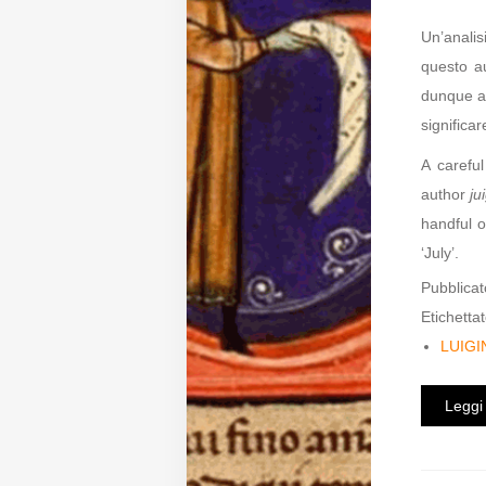
Un’analis
Diffusione
questo a
dunque al 
Email:
significare
direzione@medioevoromanzo.it
A careful
author
ju
handful o
‘July’.
Pubblicat
Etichettat
LUIGI
Leggi 