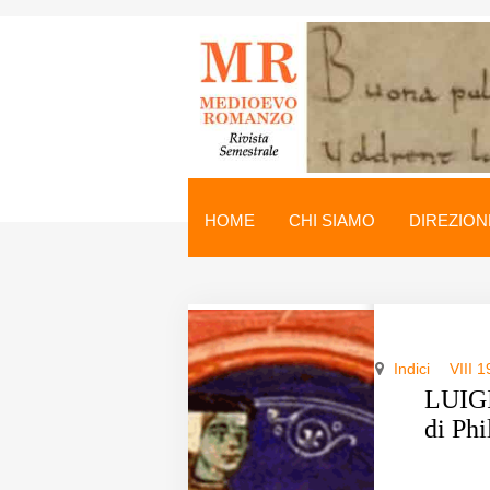
Medioevo Romanzo
Rivista semestrale
HOME
CHI SIAMO
DIREZION
Home
Chi siamo
Direzione
Indici
VIII 
Indici
LUIGI
di Ph
Seminario
Norme