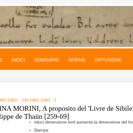
E
INDICI
SEMINARIO
NORME
DIFFUSIONE
1981-1983
VIII 1981-1983 - 2
NA MORINI, A proposito del 'Livre de Sibile
ilippe de Thaün [259-69]
riduci dimensione font
aumenta la dimensione del fo
Stampa