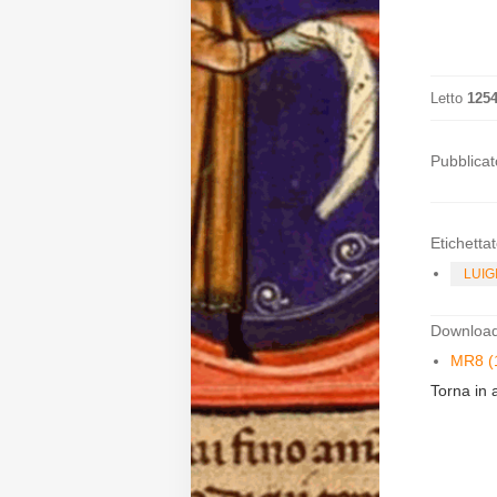
Diffusione
Letto
125
Email:
direzione@medioevoromanzo.it
Pubblicat
Etichettat
LUIG
Download 
MR8 (
Torna in a