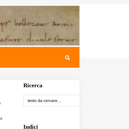
Ricerca
'
nt
Indici