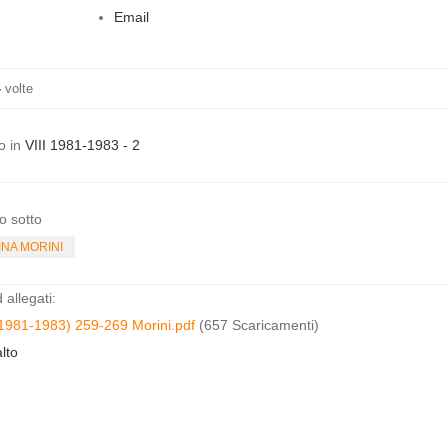
Email
4
volte
o in
VIII 1981-1983 - 2
o sotto
INA MORINI
allegati:
1981-1983) 259-269 Morini.pdf
(657 Scaricamenti)
lto