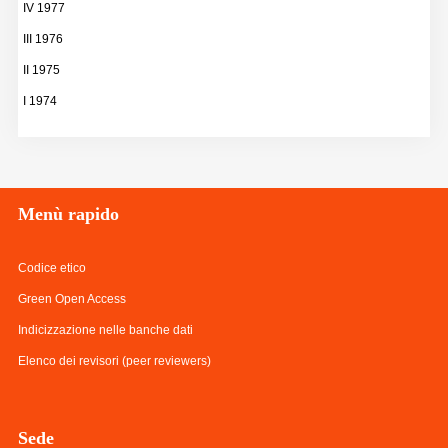
IV 1977
III 1976
II 1975
I 1974
Menù
rapido
Codice etico
Green Open Access
Indicizzazione nelle banche dati
Elenco dei revisori (peer reviewers)
Sede