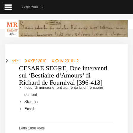
XXXIV 2010 - 2
Medioevo Romanzo
Rivista semestrale
Indici
XXXIV 2010
XXXIV 2010 - 2
Home
CESARE SEGRE, Due interventi
sul ‘Bestiaire d’Amours’ di
Chi siamo
Richard de Fournival [396-413]
riduci dimensione font
aumenta la dimensione
Direzione
del font
Stampa
Indici
Email
Seminario
Letto
1098
volte
Norme