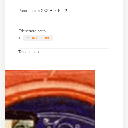
Diffusione
Pubblicato in
XXXIV 2010 - 2
Email:
Etichettato sotto
direzione@medioevoromanzo.it
CESARE SEGRE
Torna in alto