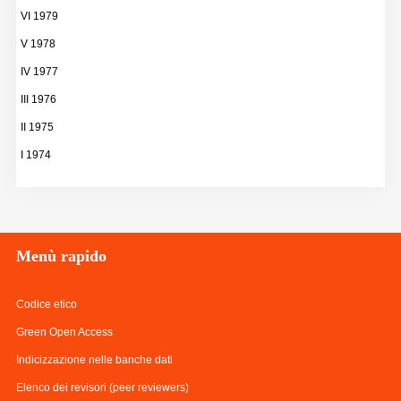
VI 1979
V 1978
IV 1977
III 1976
II 1975
I 1974
Menù
rapido
Codice etico
Green Open Access
Indicizzazione nelle banche dati
Elenco dei revisori (peer reviewers)