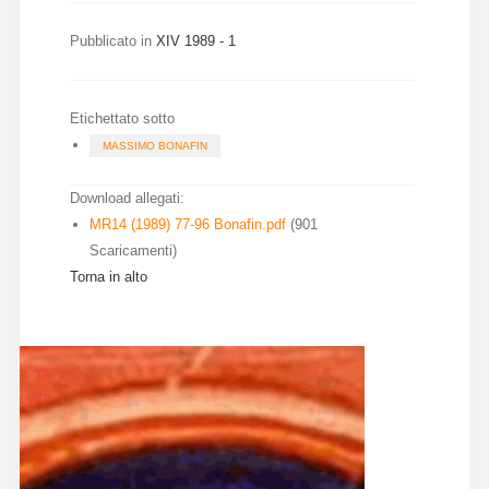
Diffusione
Pubblicato in
XIV 1989 - 1
Email:
Etichettato sotto
direzione@medioevoromanzo.it
MASSIMO BONAFIN
Download allegati:
MR14 (1989) 77-96 Bonafin.pdf
(901
Scaricamenti)
Torna in alto