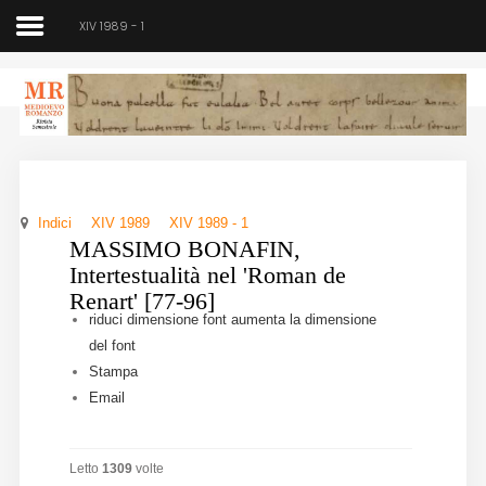
XIV 1989 - 1
Medioevo Romanzo
Rivista semestrale
Indici
XIV 1989
XIV 1989 - 1
Home
MASSIMO BONAFIN,
Intertestualità nel 'Roman de
Chi siamo
Renart' [77-96]
riduci dimensione font
aumenta la dimensione
Direzione
del font
Stampa
Indici
Email
Seminario
Letto
1309
volte
Norme