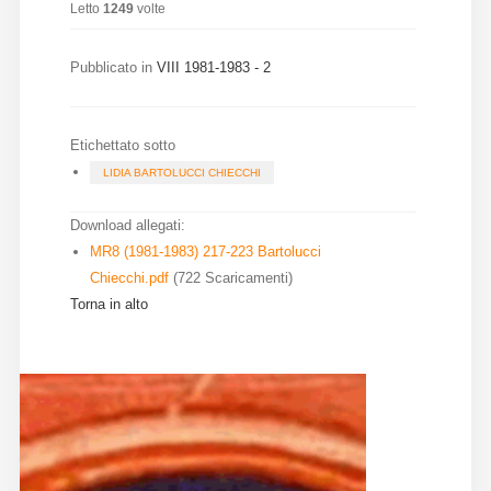
Letto
1249
volte
Diffusione
Pubblicato in
VIII 1981-1983 - 2
Email:
direzione@medioevoromanzo.it
Etichettato sotto
LIDIA BARTOLUCCI CHIECCHI
Download allegati:
MR8 (1981-1983) 217-223 Bartolucci
Chiecchi.pdf
(722 Scaricamenti)
Torna in alto