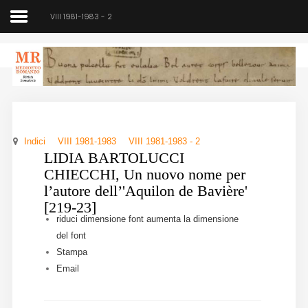
VIII 1981-1983 - 2
Medioevo Romanzo
Rivista semestrale
Indici
VIII 1981-1983
VIII 1981-1983 - 2
Home
LIDIA BARTOLUCCI
CHIECCHI, Un nuovo nome per
Chi siamo
l’autore dell’'Aquilon de Bavière'
[219-23]
Direzione
riduci dimensione font
aumenta la dimensione
del font
Indici
Stampa
Email
Seminario
Norme