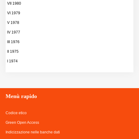
VII 1980
VI 1979
V 1978
IV 1977
III 1976
II 1975
I 1974
Menù
rapido
Codice etico
Green Open Access
Indicizzazione nelle banche dati