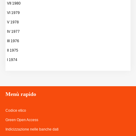
VII 1980
VI 1979
V 1978
IV 1977
III 1976
II 1975
I 1974
Menù
rapido
Codice etico
Green Open Access
Indicizzazione nelle banche dati