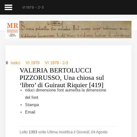
VI 1979 - 2-3
Medioevo Romanzo
Rivista semestrale
Indici
VI 1979
VI 1979 - 2-3
Home
VALERIA BERTOLUCCI
PIZZORUSSO, Una chiosa sul
Chi siamo
‘libro’ di Guiraut Riquier [419]
riduci dimensione font
aumenta la dimensione
Direzione
del font
Stampa
Indici
Email
Seminario
Letto
1353
volte
Ultima modifica il Giovedì, 04 Agosto
Norme