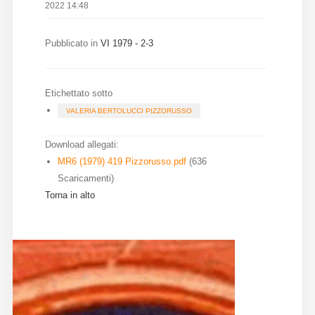
2022 14:48
Diffusione
Pubblicato in
VI 1979 - 2-3
Email:
direzione@medioevoromanzo.it
Etichettato sotto
VALERIA BERTOLUCCI PIZZORUSSO
Download allegati:
MR6 (1979) 419 Pizzorusso.pdf
(636
Scaricamenti)
Torna in alto