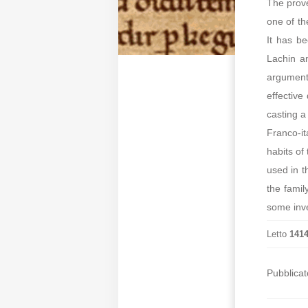
The prove
one of th
It has be
Lachin an
arguments
effective
casting a
Franco-it
habits of 
used in t
the famil
some inve
Letto
141
Pubblicat