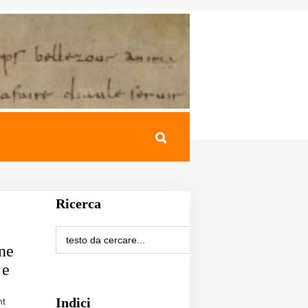
Ricerca
ne
 e
Indici
nt