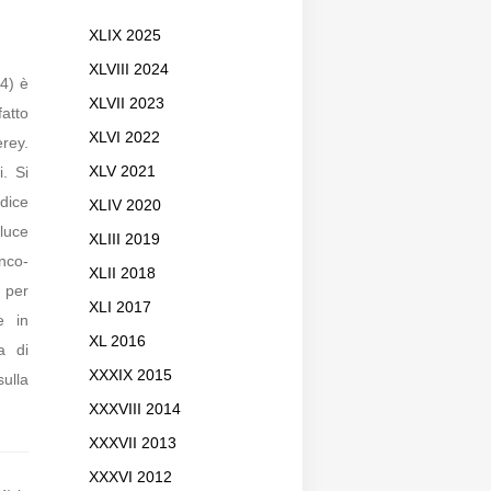
XLIX 2025
XLVIII 2024
.4) è
XLVII 2023
fatto
XLVI 2022
erey.
i. Si
XLV 2021
dice
XLIV 2020
 luce
XLIII 2019
anco-
XLII 2018
e per
XLI 2017
e in
XL 2016
a di
XXXIX 2015
ulla
XXXVIII 2014
XXXVII 2013
XXXVI 2012