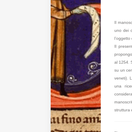
Diffusione
Il manosc
uno dei c
Email:
l’oggetto 
direzione@medioevoromanzo.it
Il presen
propongon
al 1254. 
su un cer
veneti). L
una rice
consider
manoscrit
struttura 