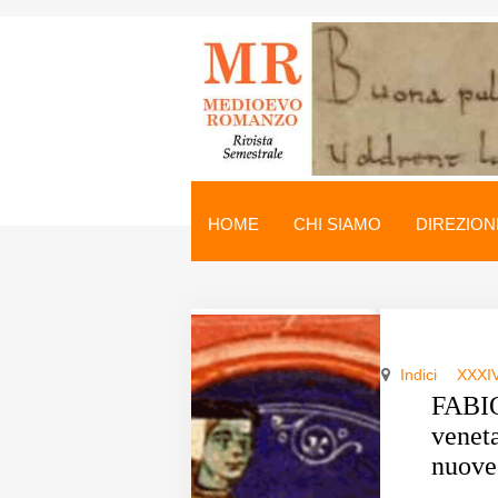
Medioevo Romanzo
Rivista semestrale
HOME
CHI SIAMO
DIREZION
Home
Chi siamo
Direzione
Indici
XXXI
Indici
FABIO
veneta
Seminario
nuove
Norme