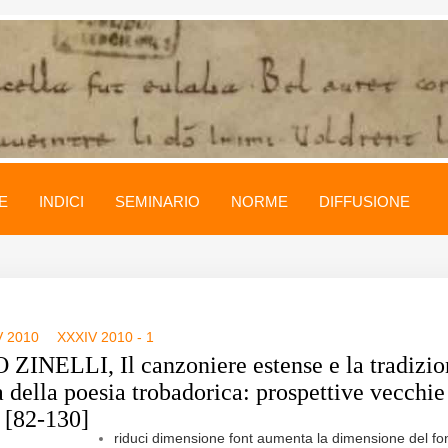
E
INDICI
SEMINARIO
NORME
DIFFUSIONE
V 2010
XXXIV 2010 - 1
 ZINELLI, Il canzoniere estense e la tradizio
 della poesia trobadorica: prospettive vecchie
 [82-130]
riduci dimensione font
aumenta la dimensione del fo