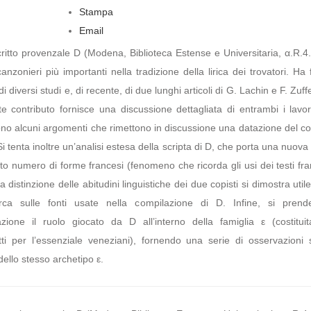
Stampa
Email
ritto provenzale D (Modena, Biblioteca Estense e Universitaria, α.R.4
anzonieri più importanti nella tradizione della lirica dei trovatori. Ha 
di diversi studi e, di recente, di due lunghi articoli di G. Lachin e F. Zuff
te contributo fornisce una discussione dettagliata di entrambi i lavor
o alcuni argomenti che rimettono in discussione una datazione del co
Si tenta inoltre un’analisi estesa della scripta di D, che porta una nuova
to numero di forme francesi (fenomeno che ricorda gli usi dei testi fr
a distinzione delle abitudini linguistiche dei due copisti si dimostra util
rca sulle fonti usate nella compilazione di D. Infine, si prend
azione il ruolo giocato da D all’interno della famiglia ε (costituit
ti per l’essenziale veneziani), fornendo una serie di osservazioni s
dello stesso archetipo ε.