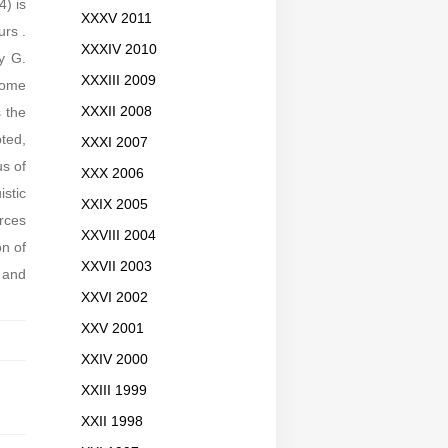
4) is
XXXV 2011
urs .
XXXIV 2010
by G.
XXXIII 2009
Some
 the
XXXII 2008
pted,
XXXI 2007
s of
XXX 2006
istic
XXIX 2005
urces
XXVIII 2004
on of
XXVII 2003
 and
XXVI 2002
XXV 2001
XXIV 2000
XXIII 1999
XXII 1998