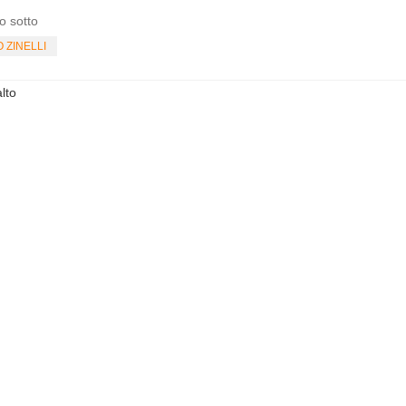
o sotto
O ZINELLI
lto