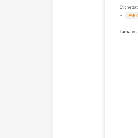
Etichettat
FABI
Torna in a