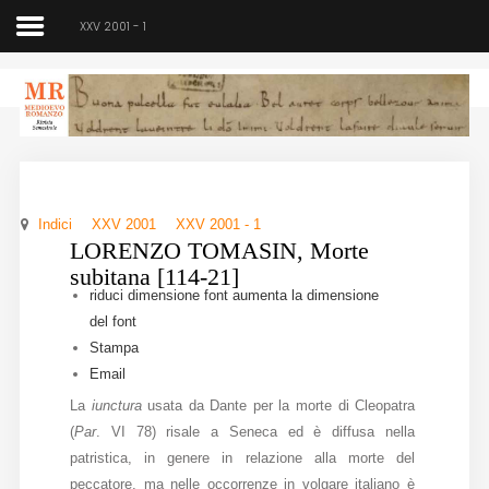
XXV 2001 - 1
Medioevo Romanzo
Rivista semestrale
Indici
XXV 2001
XXV 2001 - 1
Home
LORENZO TOMASIN, Morte
subitana [114-21]
Chi siamo
riduci dimensione font
aumenta la dimensione
del font
Direzione
Stampa
Email
Indici
La
iunctura
usata da Dante per la morte di Cleopatra
Seminario
(
Par
. VI 78) risale a Seneca ed è diffusa nella
patristica, in genere in relazione alla morte del
Norme
peccatore, ma nelle occorrenze in volgare italiano è