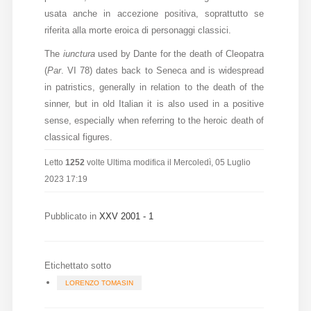
usata anche in accezione positiva, soprattutto se
Diffusione
riferita alla morte eroica di personaggi classici.
The
iunctura
used by Dante for the death of Cleopatra
Email:
(
Par
. VI 78) dates back to Seneca and is widespread
direzione@medioevoromanzo.it
in patristics, generally in relation to the death of the
sinner, but in old Italian it is also used in a positive
sense, especially when referring to the heroic death of
classical figures.
Letto
1252
volte
Ultima modifica il Mercoledì, 05 Luglio
2023 17:19
Pubblicato in
XXV 2001 - 1
Etichettato sotto
LORENZO TOMASIN