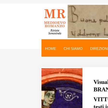
Medioevo Romanzo
Rivista semestrale
HOME
CHI SIAMO
DIREZION
Home
Chi siamo
Direzione
Visua
Indici
BRA
Seminario
VITT
testi 
Norme