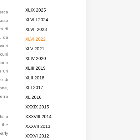
XLIX 2025
cerca
XLVIII 2024
ncese
ca di
XLVII 2023
i, da
XLVI 2022
vori
XLV 2021
lcuni
XLIV 2020
zione
XLIII 2019
e un
XLII 2018
te di
ione,
XLI 2017
terra
XL 2016
XXXIX 2015
ts a
XXXVIII 2014
 the
XXXVII 2013
arly
XXXVI 2012