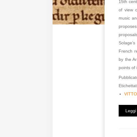
15th cent
of view 
music and
proposes 
proposals
Solage’
French re
by the Ar
points of
Pubblicat
Etichettat
VITT
Leggi 