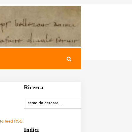
Ricerca
i
sto feed RSS
Indici