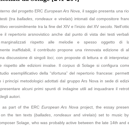
interno del progetto ERC
European Ars Nova
, il saggio presenta una ri
testi (tra
ballades
,
rondeaux
e
virelais
) intonati dal compositore fra
tivo verosimilmente tra la fine del XIV e l’inizio del XV secolo. Nell’otti
re il repertorio arsnovistico anche dal punto di vista dei testi verbal
marginalizzati rispetto alle melodie e spesso oggetto di la
amente inaffidabili, il contributo propone una rinnovata edizione di a
na discussione di singoli
loci
, con proposte di lettura e di interpreta
ve rispetto alle edizioni invalse. Il
corpus
di Solage si configura com
tudio esemplificativo della “sfortuna” del repertorio francese: permet
re i princìpi metodologici adottati dal gruppo Ars Nova in sede di ediz
 presentare alcuni primi spunti di indagine utili ad inquadrare il retro
degli autori.
d as part of the ERC
European Ars Nova
project, the essay presen
 on the ten texts (
ballades
,
rondeaux
and
virelais
) set to music by
omposer Solage, who was probably active between the late 14th and e