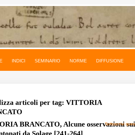
E
INDICI
SEMINARIO
NORME
DIFFUSIONE
lizza articoli per tag: VITTORIA
NCATO
ORIA BRANCATO, Alcune osservazioni su
Sottoscrivi que
intonati da Solage [241-264]