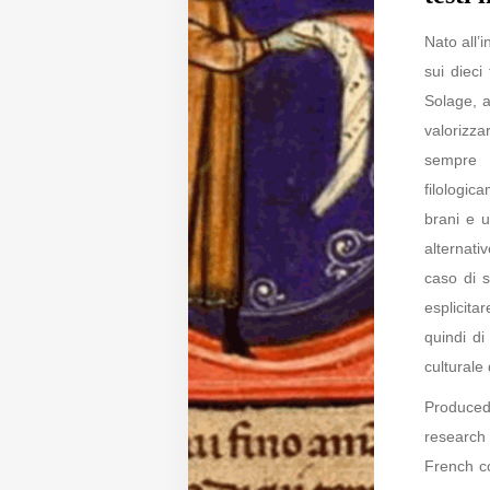
Nato all’
Diffusione
sui dieci 
Solage, at
Email:
valorizza
direzione@medioevoromanzo.it
sempre 
filologic
brani e u
alternati
caso di s
esplicita
quindi di
culturale 
Produce
research
French c