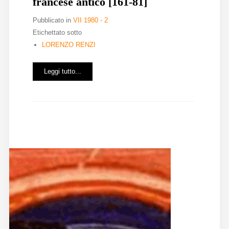
francese antico [161-81]
Pubblicato in
VII 1980 - 2
Etichettato sotto
LORENZO RENZI
Leggi tutto...