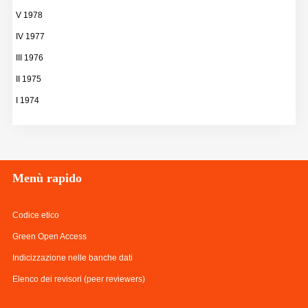
V 1978
IV 1977
III 1976
II 1975
I 1974
Menù
rapido
Codice etico
Green Open Access
Indicizzazione nelle banche dati
Elenco dei revisori (peer reviewers)