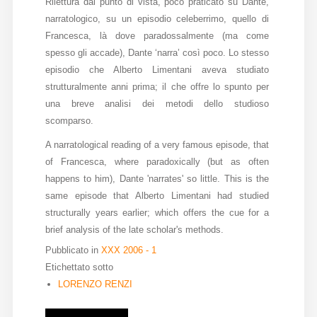
Rilettura dal punto di vista, poco praticato su Dante,
narratologico, su un episodio celeberrimo, quello di
Diffusione
Francesca, là dove paradossalmente (ma come
spesso gli accade), Dante ‘narra’ così poco. Lo stesso
episodio che Alberto Limentani aveva studiato
Email:
strutturalmente anni prima; il che offre lo spunto per
direzione@medioevoromanzo.it
una breve analisi dei metodi dello studioso
scomparso.
A narratological reading of a very famous episode, that
of Francesca, where paradoxically (but as often
happens to him), Dante 'narrates' so little. This is the
same episode that Alberto Limentani had studied
structurally years earlier; which offers the cue for a
brief analysis of the late scholar's methods.
Pubblicato in
XXX 2006 - 1
Etichettato sotto
LORENZO RENZI