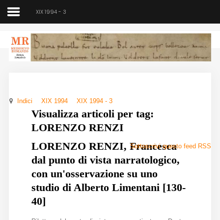
XIX 1994 - 3
Medioevo Romanzo
Rivista semestrale
Indici
XIX 1994
XIX 1994 - 3
Home
Visualizza articoli per tag:
LORENZO RENZI
Chi siamo
LORENZO RENZI, Francesca
Sottoscrivi questo feed RSS
Direzione
dal punto di vista narratologico,
Indici
con un'osservazione su uno
studio di Alberto Limentani [130-
Seminario
40]
Norme