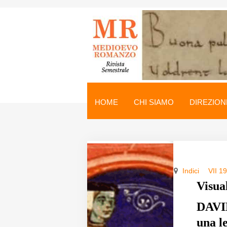
Medioevo Romanzo
Rivista semestrale
HOME
CHI SIAMO
DIREZION
Home
Chi siamo
Direzione
Indici
VII 1
Indici
Visua
Seminario
DAVI
una l
Norme