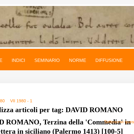
E
INDICI
SEMINARIO
NORME
DIFFUSIONE
980
VII 1980 - 1
lizza articoli per tag: DAVID ROMANO
D ROMANO, Terzina della 'Commedia' in
Sottoscrivi que
ettera in siciliano (Palermo 1413) [100-5]