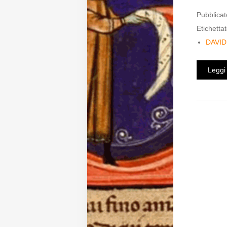
Pubblicat
Diffusione
Etichettat
DAVI
Email:
direzione@medioevoromanzo.it
Leggi 