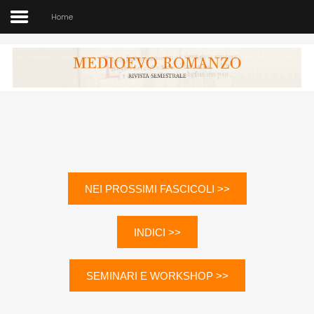
Home
Medioevo Romanzo
Rivista semestrale
Home
Chi siamo
NEI PROSSIMI FASCICOLI >>
Direzione
INDICI >>
Indici
Seminario
SEMINARI E WORKSHOP >>
Norme