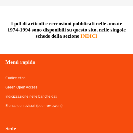
Diffusione
I pdf di articoli e recensioni pubblicati nelle annate
1974-1994 sono disponibili su questo sito, nelle singole
Email:
schede della sezione
INDICI
direzione@medioevoromanzo.it
Menù
rapido
Codice etico
Green Open Access
Indicizzazione nelle banche dati
Elenco dei revisori (peer reviewers)
Sede